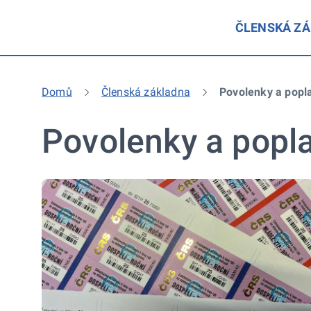
ČLENSKÁ Z
Domů
Členská základna
Povolenky a popl
Povolenky a popl