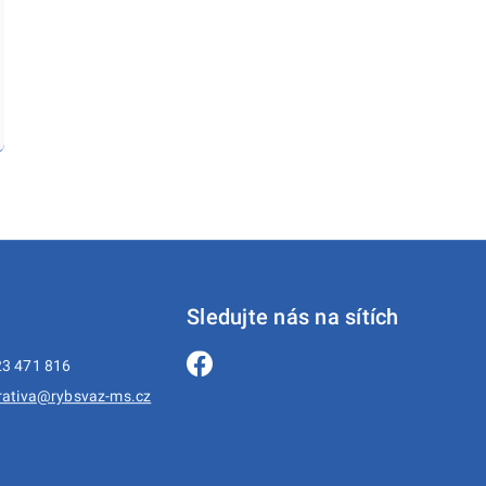
Sledujte nás na sítích
3 471 816
rativa@rybsvaz-ms.cz