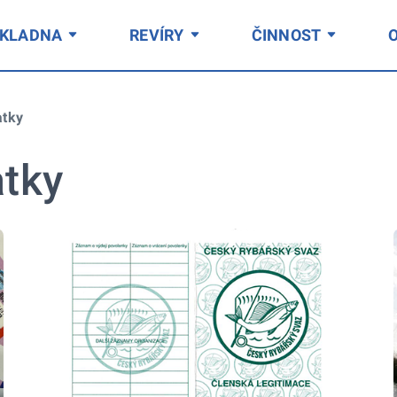
ÁKLADNA
REVÍRY
ČINNOST
atky
atky