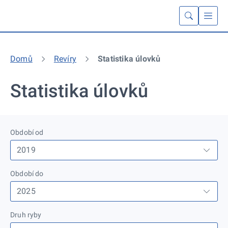
Domů
Revíry
Statistika úlovků
Statistika úlovků
Období od
Období do
Druh ryby