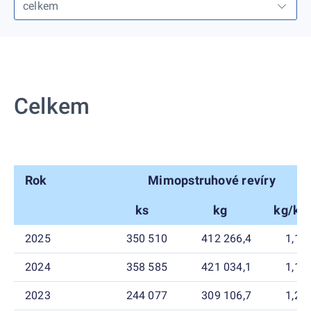
Celkem
Rok
Mimopstruhové revíry
ks
kg
kg/ks
2025
350 510
412 266,4
1,18
2024
358 585
421 034,1
1,17
2023
244 077
309 106,7
1,27