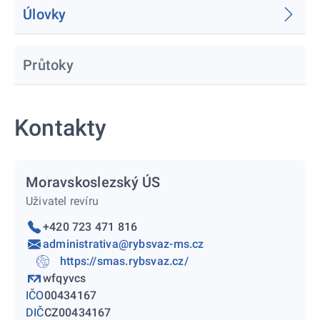
Úlovky
Průtoky
Kontakty
Moravskoslezský ÚS
Uživatel revíru
+420 723 471 816
administrativa@rybsvaz-ms.cz
https://smas.rybsvaz.cz/
wfqyvcs
IČO
00434167
DIČ
CZ00434167