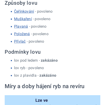
Způsoby lovu
Čeřínkování
- povoleno
Muškaření
- povoleno
Plavaná
- povoleno
Položená
- povoleno
Přívlač
- povoleno
Podmínky lovu
lov pod ledem -
zakázáno
lov ryb -
povoleno
lov z plavidla -
zakázáno
Míry a doby hájení ryb na revíru
Lze ve