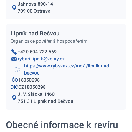
Jahnova 890/14
709 00 Ostrava
Lipník nad Bečvou
Organizace pověřená hospodařením
+420 604 722 569
rybari.lipnik@volny.cz
https://www.rybsvaz.cz/mo/-/lipnik-nad-
becvou
IČO
18050298
DIČ
CZ18050298
J. V. Sládka 1460
751 31 Lipník nad Bečvou
Obecné informace k revíru