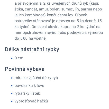
a přisvojením si 2 ks uvedených druhů ryb (kapr,
štika, candát, amur, bolen, sumec, lín, parma nebo
jejich kombinace) končí denní lov. Úlovek
ostroretky stěhovavé je omezen na 5 ks denně, 15
ks týdně. Omezení úlovku kapra na 2 ks týdně na
mimopstruhovém revíru nebo podrevíru s výměrou
do 5,00 ha včetně.
Délka nástražní rybky
0 cm
Povinná výbava
míra ke zjištění délky ryb
povolenka k lovu
rybářský lístek
vyprošťovač háčků