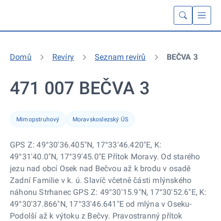
Domů
Revíry
Seznam revírů
BEČVA 3
471 007 BEČVA 3
Mimopstruhový
Moravskoslezský ÚS
GPS Z: 49°30'36.405"N, 17°33'46.420"E, K:
49°31'40.0"N, 17°39'45.0"E Přítok Moravy. Od starého
jezu nad obcí Osek nad Bečvou až k brodu v osadě
Zadní Familie v k. ú. Slavíč včetně části mlýnského
náhonu Strhanec GPS Z: 49°30'15.9"N, 17°30'52.6"E, K:
49°30'37.866"N, 17°33'46.641"E od mlýna v Oseku-
Podolší až k výtoku z Bečvy. Pravostranný přítok