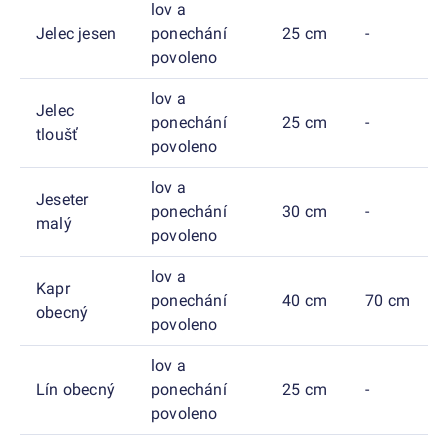
lov a
Jelec jesen
ponechání
25 cm
-
povoleno
lov a
Jelec
ponechání
25 cm
-
tloušť
povoleno
lov a
Jeseter
ponechání
30 cm
-
malý
povoleno
lov a
Kapr
ponechání
40 cm
70 cm
obecný
povoleno
lov a
Lín obecný
ponechání
25 cm
-
povoleno