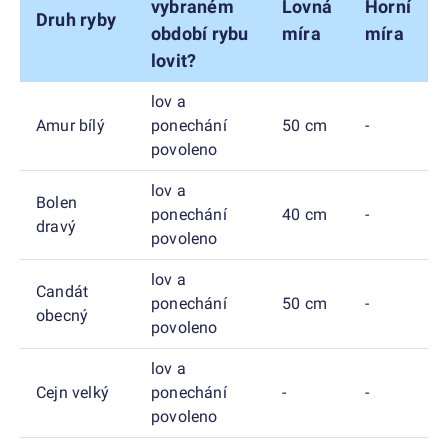
vybraném
Lovná
Horní
Druh ryby
období rybu
míra
míra
lovit?
lov a
Amur bílý
ponechání
50 cm
-
povoleno
lov a
Bolen
ponechání
40 cm
-
dravý
povoleno
lov a
Candát
ponechání
50 cm
-
obecný
povoleno
lov a
Cejn velký
ponechání
-
-
povoleno