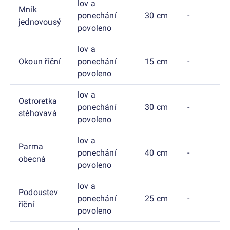
lov a
Mník
ponechání
30 cm
-
jednovousý
povoleno
lov a
Okoun říční
ponechání
15 cm
-
povoleno
lov a
Ostroretka
ponechání
30 cm
-
stěhovavá
povoleno
lov a
Parma
ponechání
40 cm
-
obecná
povoleno
lov a
Podoustev
ponechání
25 cm
-
říční
povoleno