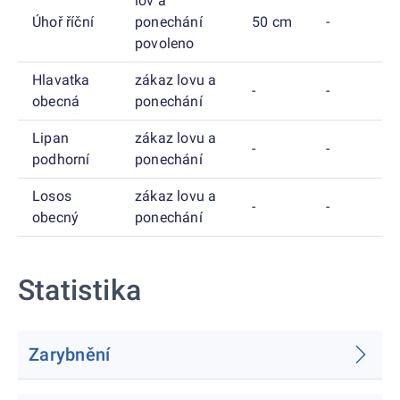
lov a
Úhoř říční
ponechání
50 cm
-
povoleno
Hlavatka
zákaz lovu a
-
-
obecná
ponechání
Lipan
zákaz lovu a
-
-
podhorní
ponechání
Losos
zákaz lovu a
-
-
obecný
ponechání
Statistika
Zarybnění