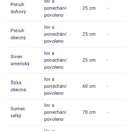
lov a
Pstruh
ponechání
25 cm
-
duhový
povoleno
lov a
Pstruh
ponechání
25 cm
-
obecný
povoleno
lov a
Siven
ponechání
25 cm
-
americký
povoleno
lov a
Štika
ponechání
60 cm
-
obecná
povoleno
lov a
Sumec
ponechání
70 cm
-
velký
povoleno