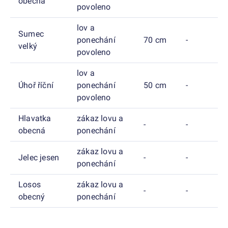
obecná
povoleno
lov a
Sumec
ponechání
70 cm
-
velký
povoleno
lov a
Úhoř říční
ponechání
50 cm
-
povoleno
Hlavatka
zákaz lovu a
-
-
obecná
ponechání
zákaz lovu a
Jelec jesen
-
-
ponechání
Losos
zákaz lovu a
-
-
obecný
ponechání