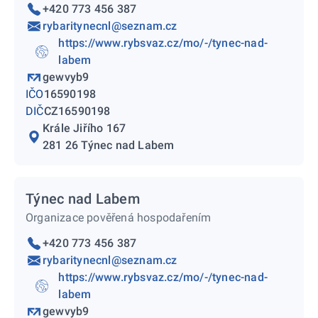
+420 773 456 387
rybaritynecnl@seznam.cz
https://www.rybsvaz.cz/mo/-/tynec-nad-
labem
gewvyb9
IČO
16590198
DIČ
CZ16590198
Krále Jiřího 167
281 26 Týnec nad Labem
Týnec nad Labem
Organizace pověřená hospodařením
+420 773 456 387
rybaritynecnl@seznam.cz
https://www.rybsvaz.cz/mo/-/tynec-nad-
labem
gewvyb9