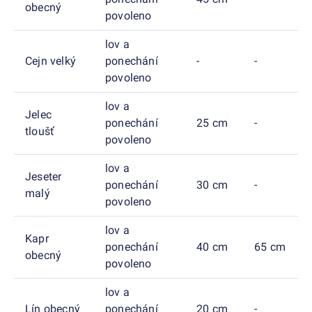
obecný
povoleno
lov a
Cejn velký
ponechání
-
-
povoleno
lov a
Jelec
ponechání
25 cm
-
tloušť
povoleno
lov a
Jeseter
ponechání
30 cm
-
malý
povoleno
lov a
Kapr
ponechání
40 cm
65 cm
obecný
povoleno
lov a
Lín obecný
ponechání
20 cm
-