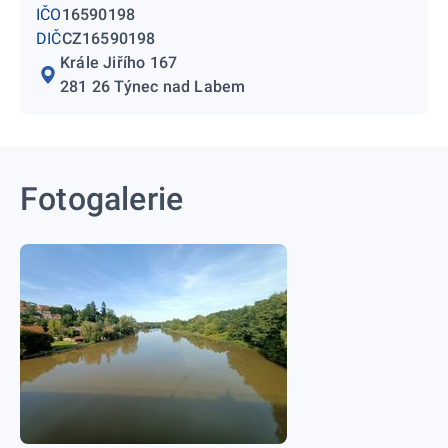
IČO
16590198
DIČ
CZ16590198
Krále Jiřího 167
281 26 Týnec nad Labem
Fotogalerie