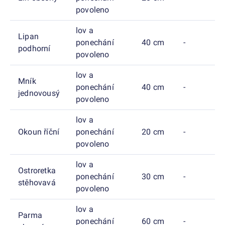
povoleno
lov a
Lipan
ponechání
40 cm
-
podhorní
povoleno
lov a
Mník
ponechání
40 cm
-
jednovousý
povoleno
lov a
Okoun říční
ponechání
20 cm
-
povoleno
lov a
Ostroretka
ponechání
30 cm
-
stěhovavá
povoleno
lov a
Parma
ponechání
60 cm
-