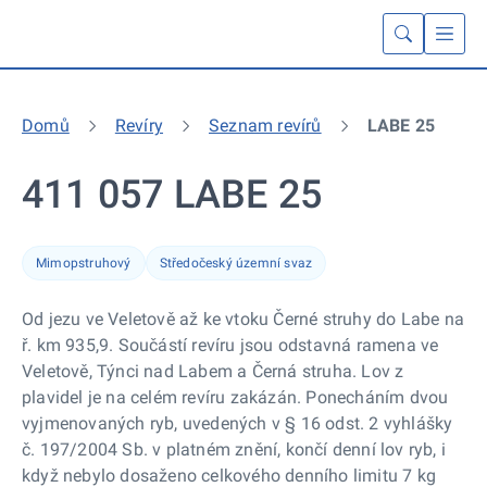
Domů
Revíry
Seznam revírů
LABE 25
411 057 LABE 25
Mimopstruhový
Středočeský územní svaz
Od jezu ve Veletově až ke vtoku Černé struhy do Labe na
ř. km 935,9. Součástí revíru jsou odstavná ramena ve
Veletově, Týnci nad Labem a Černá struha. Lov z
plavidel je na celém revíru zakázán. Ponecháním dvou
vyjmenovaných ryb, uvedených v § 16 odst. 2 vyhlášky
č. 197/2004 Sb. v platném znění, končí denní lov ryb, i
když nebylo dosaženo celkového denního limitu 7 kg