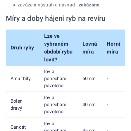
zavážení nástrah a návnad -
zakázáno
Míry a doby hájení ryb na revíru
Lze ve
vybraném
Lovná
Horní
Druh ryby
období rybu
míra
míra
lovit?
lov a
Amur bílý
ponechání
50 cm
-
povoleno
lov a
Bolen
ponechání
40 cm
-
dravý
povoleno
lov a
Candát
ponechání
45 cm
-