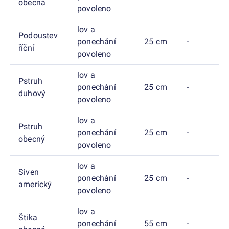
obecná
povoleno
lov a
Podoustev
ponechání
25 cm
-
říční
povoleno
lov a
Pstruh
ponechání
25 cm
-
duhový
povoleno
lov a
Pstruh
ponechání
25 cm
-
obecný
povoleno
lov a
Siven
ponechání
25 cm
-
americký
povoleno
lov a
Štika
ponechání
55 cm
-